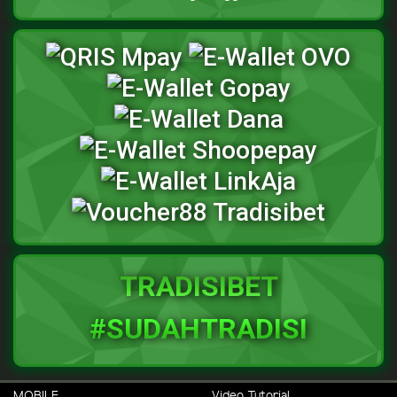
TRADISIBET
#SUDAHTRADISI
MOBILE
Video Tutorial