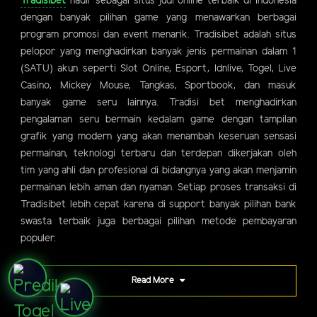
Tradisibet
hadir sebagai situs judi online terbaik di Indonesia
dengan banyak pilihan game yang menawarkan berbagai
program promosi dan event menarik. Tradisibet adalah situs
pelopor yang menghadirkan banyak jenis permainan dalam 1
(SATU) akun seperti Slot Online, Esport, Idnlive, Togel, Live
Casino, Mickey Mouse, Tangkas, Sportbook, dan masuk
banyak game seru lainnya. Tradisi bet menghadirkan
pengalaman seru bermain kedalam game dengan tampilan
grafik yang modern yang akan menambah keseruan sensasi
permainan, teknologi terbaru dan terdepan dikerjakan oleh
tim yang ahli dan profesional di bidangnya yang akan menjamin
permainan lebih aman dan nyaman. Setiap proses transaksi di
Tradisibet lebih cepat karena di support banyak pilihan bank
swasta terbaik juga berbagai pilihan metode pembayaran
populer.
Read More